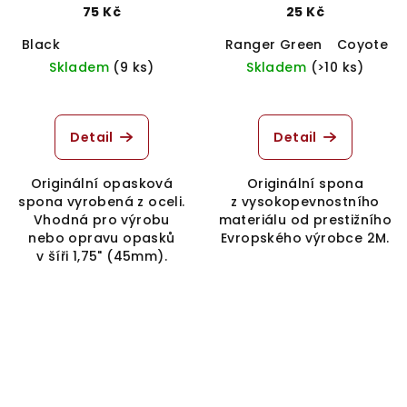
75 Kč
25 Kč
Black
Ranger Green
Coyote B
Skladem
(9 ks)
Skladem
(>10 ks)
Detail
Detail
Originální opasková
Originální spona
spona vyrobená z oceli.
z vysokopevnostního
Vhodná pro výrobu
materiálu od prestižního
nebo opravu opasků
Evropského výrobce 2M.
v šíři 1,75" (45mm).