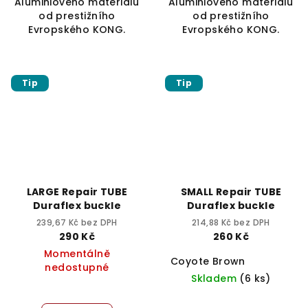
Aluminiového materiálu
Aluminiového materiálu
od prestižního
od prestižního
Evropského KONG.
Evropského KONG.
Tip
Tip
LARGE Repair TUBE
SMALL Repair TUBE
Duraflex buckle
Duraflex buckle
239,67 Kč bez DPH
214,88 Kč bez DPH
290 Kč
260 Kč
Momentálně
Coyote Brown
nedostupné
Skladem
(6 ks)