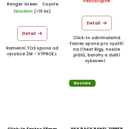
nedostupné
Ranger Green
Coyote Brown
Black
Khaki
Skladem
(>10 ks)
Detail
Detail
Click-In odnímatelná
Fastex spona pro využití
Ramenní TQS spona od
na Chest Rigy, nosiče
výrobce 2M - VÝPROEJ.
plátů, batohy a další
vybavení.
Novinka
Click-In Fastex 25mm
YKK BACK PANEL ZIPPER