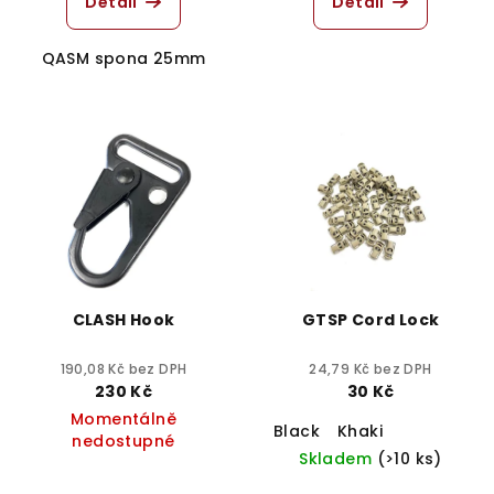
Detail
Detail
QASM spona 25mm
CLASH Hook
GTSP Cord Lock
190,08 Kč bez DPH
24,79 Kč bez DPH
230 Kč
30 Kč
Momentálně
Black
Khaki
nedostupné
Skladem
(>10 ks)