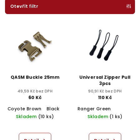
p
Otevřít filtr
r
V
o
ý
d
p
u
i
k
s
t
p
ů
r
QASM Buckle 25mm
Universal Zipper Pull
o
3pcs
d
49,59 Kč bez DPH
90,91 Kč bez DPH
60 Kč
110 Kč
u
Coyote Brown
Black
Khaki
Ranger Green
k
Skladem
(10 ks)
Skladem
(1 ks)
t
ů