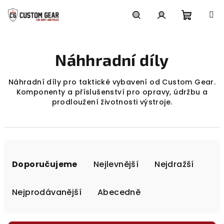
Přejít
na
obsah
Nákupn
Hledat
Přihlášení
Náhhradní díly
košík
Náhradní díly pro taktické vybavení od Custom Gear.
Komponenty a příslušenství pro opravy, údržbu a
prodloužení životnosti výstroje.
Ř
a
Doporučujeme
Nejlevnější
Nejdražší
z
e
Nejprodávanější
Abecedně
n
í