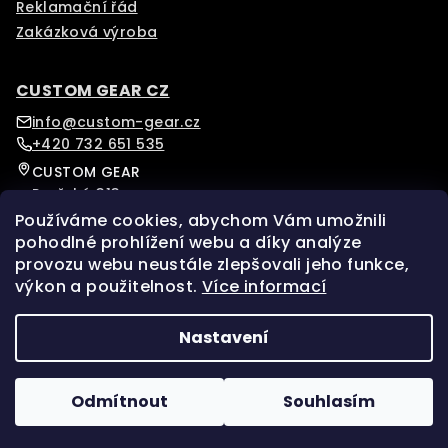
Reklamační řád
Zakázková výroba
CUSTOM GEAR CZ
info@custom-gear.cz
+420 732 651 535
CUSTOM GEAR
Pražská 313
Písek, 39701
Používáme cookies, abychom Vám umožnili
Czech Republic
pohodlné prohlížení webu a díky analýze
provozu webu neustále zlepšovali jeho funkce,
výkon a použitelnost.
Více informací
Sledujte nás na našem Instagramu pro více novinek.
Facebook
Instagram
Nastavení
Copyright 2026
custom-gear
. Všechna práva
vyhrazena.
Upravit nastavení cookies
Odmítnout
Souhlasím
Vytvořil Shoptet