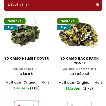
p
Otevřít filtr
r
V
o
Novinka
Novinka
ý
d
Tip
Tip
p
u
i
k
s
t
p
ů
r
3D CAMO HELMET COVER
3D CAMO BACK PACK
o
COVER
d
396,69 Kč bez DPH
od 900,83 Kč bez DPH
480 Kč
1 090 Kč
od
u
Multicam Original
Multicam Tropic
Vz.95
Ranger G
k
Multicam Original
Multi
Skladem
(1 ks)
Skladem
(2 ks)
t
ů