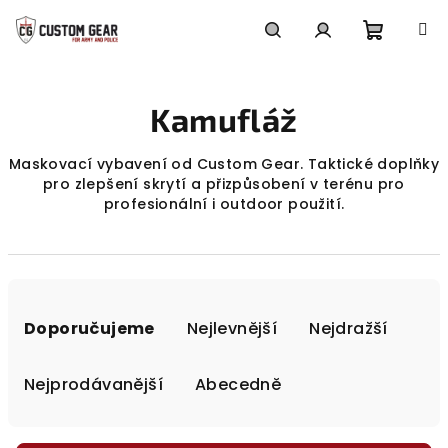
Přejít
na
obsah
Nákupn
Hledat
Přihlášení
Kamufláž
košík
Maskovací vybavení od Custom Gear. Taktické doplňky
pro zlepšení skrytí a přizpůsobení v terénu pro
profesionální i outdoor použití.
Ř
a
Doporučujeme
Nejlevnější
Nejdražší
z
e
Nejprodávanější
Abecedně
n
í