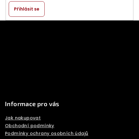
v
k
Přihlásit se
y
v
Z
ý
á
p
p
i
a
s
u
t
í
Informace pro vás
Jak nakupovat
Obchodní podmínky
Podmínky ochrany osobních údajů