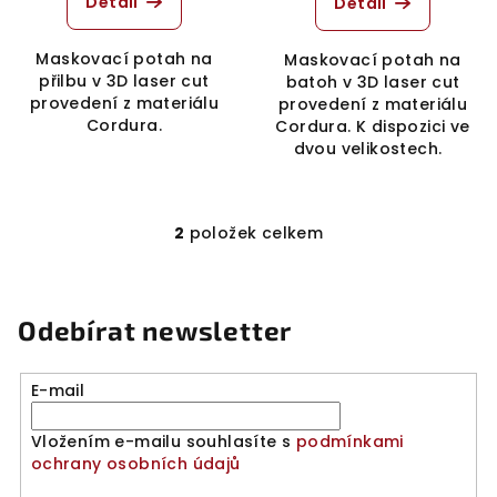
Detail
Detail
Maskovací potah na
Maskovací potah na
přilbu v 3D laser cut
batoh v 3D laser cut
provedení z materiálu
provedení z materiálu
Cordura.
Cordura. K dispozici ve
dvou velikostech.
2
položek celkem
O
v
l
á
Odebírat newsletter
d
a
E-mail
c
í
Vložením e-mailu souhlasíte s
podmínkami
p
ochrany osobních údajů
r