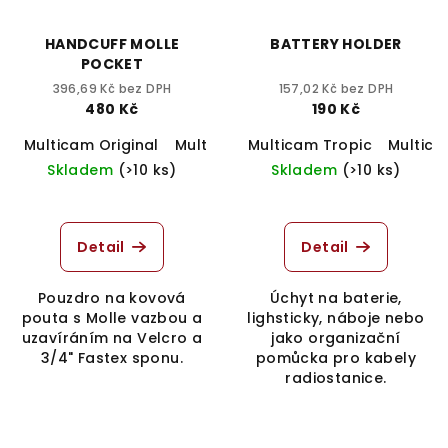
HANDCUFF MOLLE
BATTERY HOLDER
POCKET
396,69 Kč bez DPH
157,02 Kč bez DPH
480 Kč
190 Kč
Multicam Original
Multicam Tropic
Multicam Tropic
Multicam Black
Multica
Skladem
(>10 ks)
Skladem
(>10 ks)
Detail
Detail
Pouzdro na kovová
Úchyt na baterie,
pouta s Molle vazbou a
lighsticky, náboje nebo
uzavíráním na Velcro a
jako organizační
3/4" Fastex sponu.
pomůcka pro kabely
radiostanice.