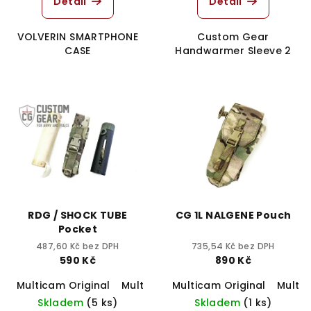
Detail
Detail
VOLVERIN SMARTPHONE
Custom Gear
CASE
Handwarmer Sleeve 2
RDG / SHOCK TUBE
CG 1L NALGENE Pouch
Pocket
487,60 Kč bez DPH
735,54 Kč bez DPH
590 Kč
890 Kč
Multicam Original
Multicam Tropic
Multicam Original
Multicam Black
Multi
Skladem
(5 ks)
Skladem
(1 ks)