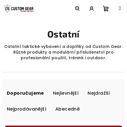
Přejít
na
obsah
Nákupn
Hledat
Přihlášení
Ostatní
košík
Ostatní taktické vybavení a doplňky od Custom Gear.
Různé produkty a modulární příslušenství pro
profesionální použití, trénink i outdoor.
Ř
a
Doporučujeme
Nejlevnější
Nejdražší
z
e
Nejprodávanější
Abecedně
n
í