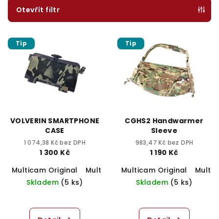
p
Otevřít filtr
r
V
o
Tip
Tip
ý
d
p
u
i
k
s
t
p
ů
r
VOLVERIN SMARTPHONE
CGHS2 Handwarmer
o
CASE
Sleeve
d
1 074,38 Kč bez DPH
983,47 Kč bez DPH
1 300 Kč
1 190 Kč
u
Multicam Original
Multicam Black
Multicam Original
Ranger Green
Multi
C
k
Skladem
(5 ks)
Skladem
(5 ks)
t
ů