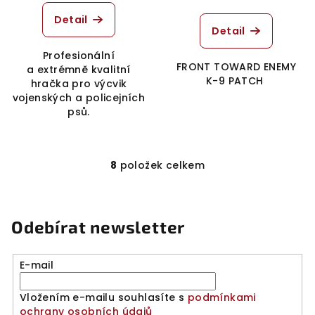
Detail
Detail
Profesionální
FRONT TOWARD ENEMY
a extrémně kvalitní
K-9 PATCH
hračka pro výcvik
vojenských a policejních
psů.
8
položek celkem
O
v
l
á
Odebírat newsletter
d
a
E-mail
c
í
Vložením e-mailu souhlasíte s
podmínkami
p
ochrany osobních údajů