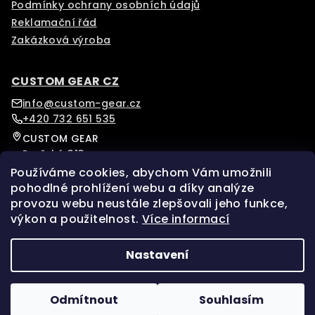
Podmínky ochrany osobních údajů
Reklamační řád
Zakázková výroba
CUSTOM GEAR CZ
info@custom-gear.cz
+420 732 651 535
CUSTOM GEAR
Pražská 313
Písek, 39701
Používáme cookies, abychom Vám umožnili
Czech Republic
pohodlné prohlížení webu a díky analýze
provozu webu neustále zlepšovali jeho funkce,
výkon a použitelnost.
Více informací
Sledujte nás na našem Instagramu pro více novinek.
Facebook
Instagram
Nastavení
Copyright 2026
custom-gear
. Všechna práva
vyhrazena.
Upravit nastavení cookies
Odmítnout
Souhlasím