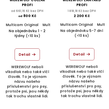
PROFI
PROFI
od 661,16 Kč bez DPH
1 818,18 Kč bez DPH
800 Kč
2 200 Kč
od
Multicam Original
Multi
Multicam Original
Multicam Tropic
Multicam Black
Na objednávku 5-7 dní
Na objednávku 1 - 2
(>10 ks)
týdny
(>10 ks)
Detail
Detail
WEREWOLF neboli
WEREWOLF neboli
vlkodlak nebo také vlčí
vlkodlak nebo také vlčí
člověk. To je význam
člověk. To je význam
názvu našeho
názvu našeho
příslušenství pro psy,
příslušenství pro psy,
protože psi, jsou někdy
protože psi, jsou někdy
tak trochu vlastně lidi.
tak trochu vlastně lidi.