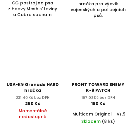
CG postroj na psa
hračka pro výcvik
z Heavy Mesh síťoviny
vojenských a policejních
a Cobra sponami
psů.
USA-K9 Grenade HARD
FRONT TOWARD ENEMY
hračka
K-9 PATCH
231,40 Kč bez DPH
157,02 Kč bez DPH
280 Kč
190 Kč
Momentálně
Multicam Original
Vz.95
nedostupné
Skladem
(8 ks)