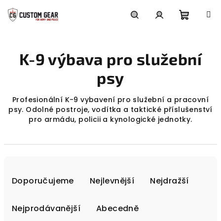
Přejít
na
obsah
Nákupn
Hledat
Přihlášení
K-9 výbava pro služební
košík
psy
Profesionální K-9 vybavení pro služební a pracovní
psy. Odolné postroje, vodítka a taktické příslušenství
pro armádu, policii a kynologické jednotky.
Ř
a
Doporučujeme
Nejlevnější
Nejdražší
z
e
Nejprodávanější
Abecedně