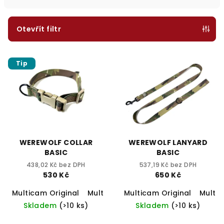
n
í
p
Otevřít filtr
r
V
o
Tip
ý
d
p
u
i
k
s
t
p
ů
r
WEREWOLF COLLAR
WEREWOLF LANYARD
o
BASIC
BASIC
d
438,02 Kč bez DPH
537,19 Kč bez DPH
530 Kč
650 Kč
u
Multicam Original
Multicam Tropic
Multicam Original
Multicam Black
Multi
k
Skladem
(>10 ks)
Skladem
(>10 ks)
t
ů