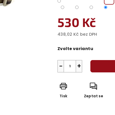
530 Kč
438,02 Kč bez DPH
Měrná
cena:
Zvolte variantu
−
+
Tisk
Zeptat se