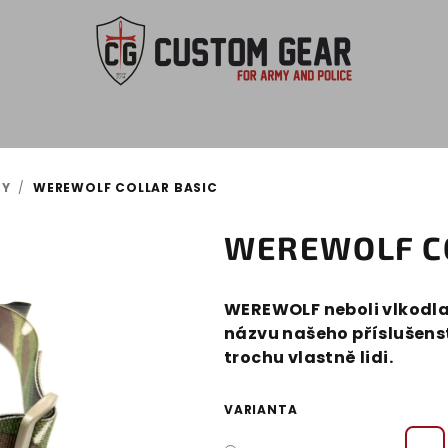
SY
/
WEREWOLF COLLAR BASIC
WEREWOLF C
WEREWOLF neboli vlkodlak
názvu našeho příslušenstv
trochu vlastně lidi.
VARIANTA