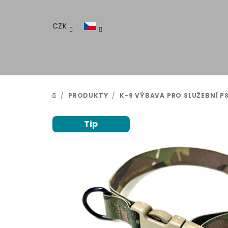
Přejít
na
CZK
obsah
/
PRODUKTY
/
K-9 VÝBAVA PRO SLUŽEBNÍ P
DOMŮ
Tip