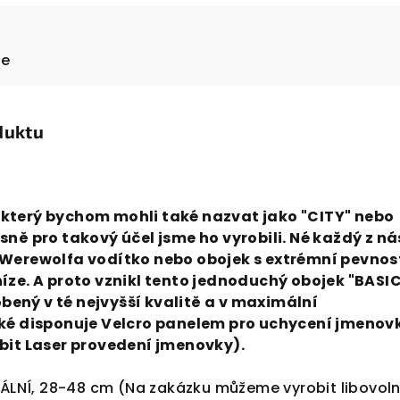
ze
duktu
který bychom mohli také nazvat jako "CITY" nebo
sně pro takový účel jsme ho vyrobili. Né každý z ná
 Werewolfa vodítko nebo obojek s extrémní pevnost
íze. A proto vznikl tento jednoduchý obojek "BASI
robený v té nejvyšší kvalitě a v maximální
ké disponuje Velcro panelem pro uchycení jmenov
bit Laser provedení jmenovky).
ZÁLNÍ, 28-48 cm (Na zakázku můžeme vyrobit libovol