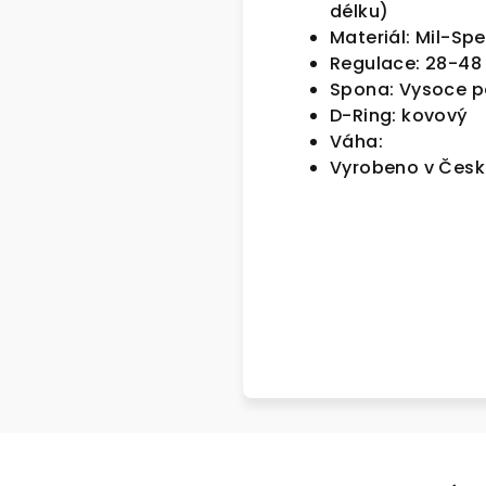
délku)
Materiál: Mil-S
Regulace: 28-4
Spona: Vysoce p
D-Ring: kovový
Váha:
Vyrobeno v Česk