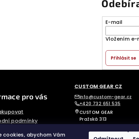
Odebír
E-mail
Vložením e-
Přihlásit se
CUSTOM GEAR CZ
rmace pro vás
info@custom-gear.cz
+420 732 651 535
akupovat
CUSTOM GEAR
Pražská 313
dní podmínky
Písek, 39701
nky ochrany osobních
Czech Republic
e cookies, abychom Vám
Odmítnout
S