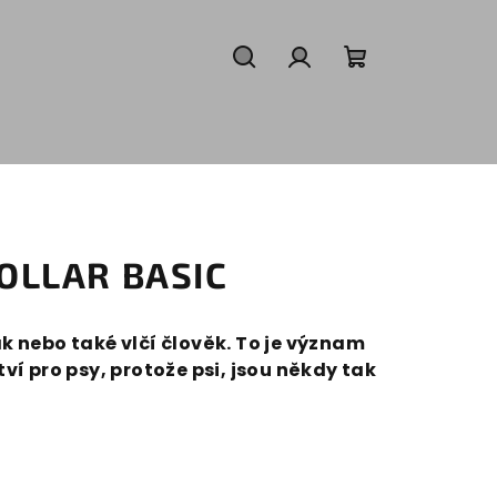
Hledat
Přihlášení
Nákupní
košík
OLLAR BASIC
 nebo také vlčí člověk. To je význam
í pro psy, protože psi, jsou někdy tak