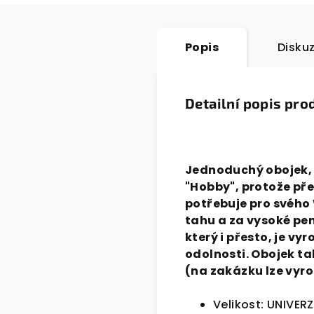
Popis
Disku
Detailní popis pro
Jednoduchý obojek, 
"Hobby", protože pře
potřebuje pro svého
tahu a za vysoké pen
který i přesto, je vy
odolnosti.
Obojek ta
(na zakázku lze vyro
Velikost: UNIVER