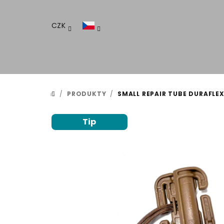
Přejít
na
CZK
obsah
/
PRODUKTY
/
SMALL REPAIR TUBE DURAFLE
DOMŮ
Tip