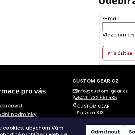
Odebír
E-mail
Vložením e-
Přihlásit se
CUSTOM GEAR CZ
rmace pro vás
info@custom-gear.cz
+420 732 651 535
akupovat
CUSTOM GEAR
Pražská 313
dní podmínky
Písek, 39701
nky ochrany osobních
Czech Republic
e cookies, abychom Vám
Odmítnout
S
pohodlné prohlížení webu a