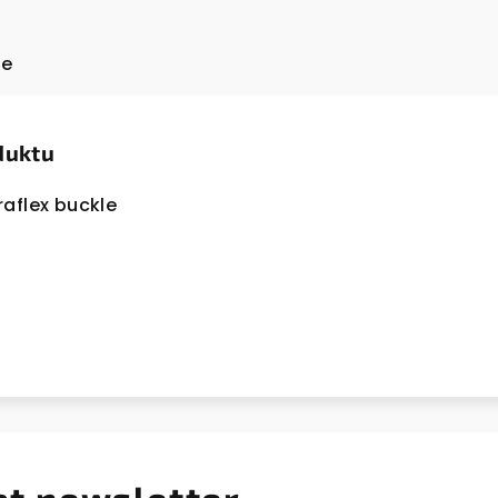
ze
duktu
raflex buckle