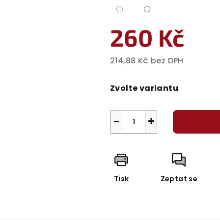
260 Kč
214,88 Kč bez DPH
Měrná
cena:
Zvolte variantu
−
+
Tisk
Zeptat se