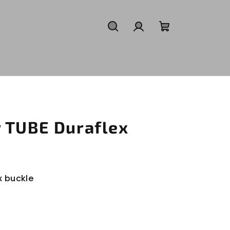
Hledat
Přihlášení
Nákupní
košík
 TUBE Duraflex
x buckle