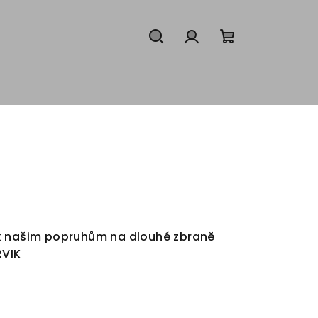
Hledat
Přihlášení
Nákupní
košík
k našim popruhům na dlouhé zbraně
RVIK