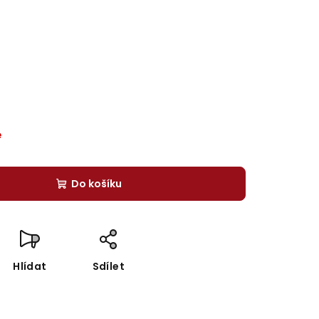
é
Do košíku
Hlídat
Sdílet