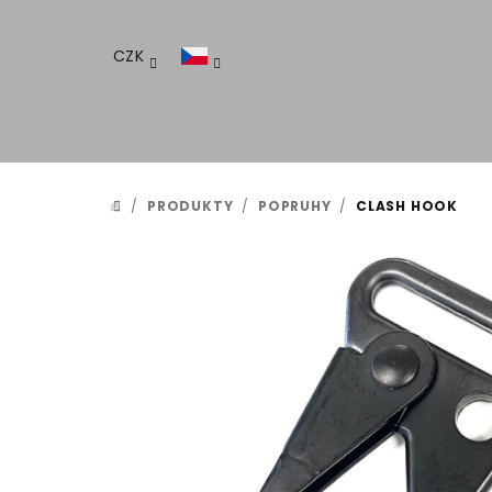
Přejít
na
CZK
obsah
/
PRODUKTY
/
POPRUHY
/
CLASH HOOK
DOMŮ