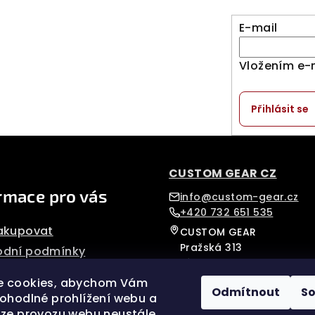
E-mail
Vložením e-
Přihlásit se
CUSTOM GEAR CZ
rmace pro vás
info@custom-gear.cz
+420 732 651 535
akupovat
CUSTOM GEAR
Pražská 313
dní podmínky
Písek, 39701
nky ochrany osobních
Czech Republic
e cookies, abychom Vám
Odmítnout
S
pohodlné prohlížení webu a
mační řád
ýze provozu webu neustále