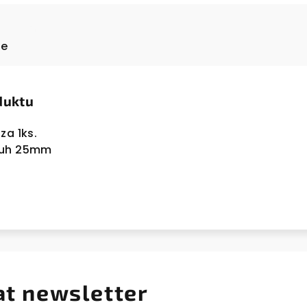
ze
duktu
za 1ks.
ruh 25mm
at newsletter