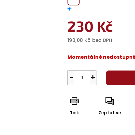
230 Kč
190,08 Kč bez DPH
Měrná
cena:
Momentálně nedostupn
−
+
Tisk
Zeptat se