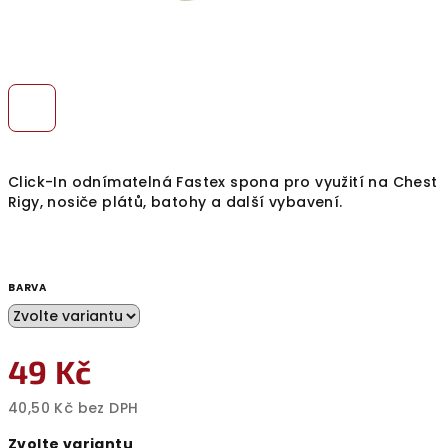
Click-In odnímatelná Fastex spona pro využití na Chest
Rigy, nosiče plátů, batohy a další vybavení.
BARVA
49 Kč
40,50 Kč bez DPH
Měrná
Zvolte variantu
cena: