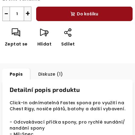
−
+
Do košíku
Zeptat se
Hlídat
Sdílet
Popis
Diskuze (1)
Detailní popis produktu
Click-In odnímatelná Fastex spona pro využití na
Chest Rigy, nosiče plátů, batohy a další vybavení.
- Odcvakávací příčka spony, pro rychlé sundání/
nandání spony
- Mil-Spec