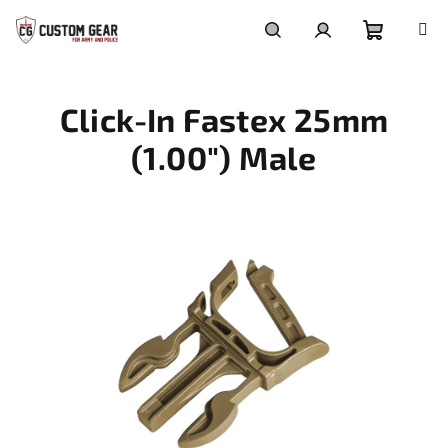
Přejít
na
obsah
Nákupn
Hledat
Přihlášení
Click-In Fastex 25mm
košík
(1.00") Male