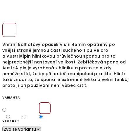
Vnitřní kalhotový opasek v šíři 45mm opatřený po
vnější straně jemnou části suchého zipu Velcro
a AustriAlpin hliníkovou průvlečnou sponou pro to
nejpreciznější nastavení velikost. Žebříčková spona od
AustriAlpin je vyrobená z hliníku a proto se nikdy
nemůže stát, že by při hrubší manipulaci praskla. Hliník
také značí to, že spona je extrémně lehká a velmi tenká,
proto jí při používání není vůbec cítit.
VARIANTA
VELIKOST