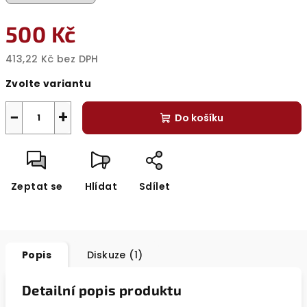
500 Kč
413,22 Kč bez DPH
Měrná
Zvolte variantu
cena:
−
+
Do košíku
Zeptat se
Hlídat
Sdílet
Popis
Diskuze (1)
Detailní popis produktu