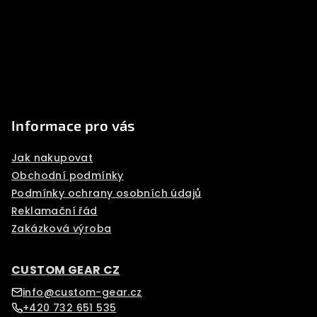
a
t
í
Informace pro vás
Jak nakupovat
Obchodní podmínky
Podmínky ochrany osobních údajů
Reklamační řád
Zakázková výroba
CUSTOM GEAR CZ
info@custom-gear.cz
+420 732 651 535