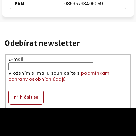
EAN
:
08595733406059
Odebírat newsletter
E-mail
Vložením e-mailu souhlasíte s
podmínkami
ochrany osobních údajů
Přihlásit se
Z
á
p