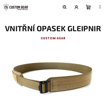
Přejít
na
obsah
Nákupn
Hledat
Přihlášení
VNITŘNÍ OPASEK GLEIPNIR
košík
CUSTOM GEAR