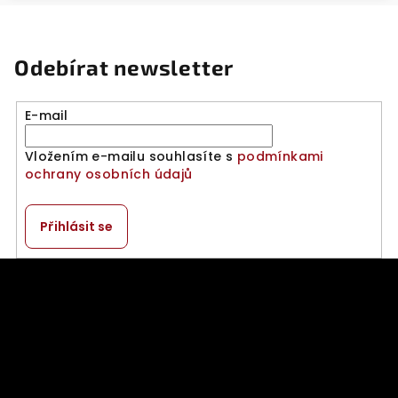
Odebírat newsletter
E-mail
Vložením e-mailu souhlasíte s
podmínkami
ochrany osobních údajů
Přihlásit se
Z
á
p
a
t
í