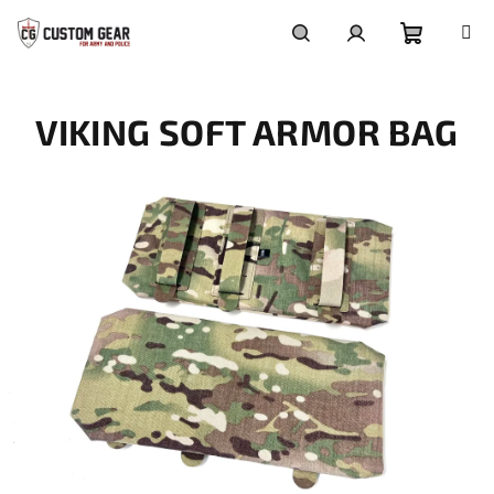
Přejít
na
obsah
Nákupn
Hledat
Přihlášení
VIKING SOFT ARMOR BAG
košík