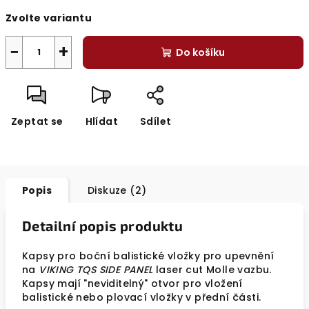
Měrná
Zvolte variantu
cena:
−
+
Do košíku
Zeptat se
Hlídat
Sdílet
Popis
Diskuze (2)
Detailní popis produktu
Kapsy pro boční balistické vložky pro upevnění
na
VIKING TQS SIDE PANEL
laser cut Molle vazbu.
Kapsy mají "neviditelný" otvor pro vložení
balistické nebo plovací vložky v přední části.