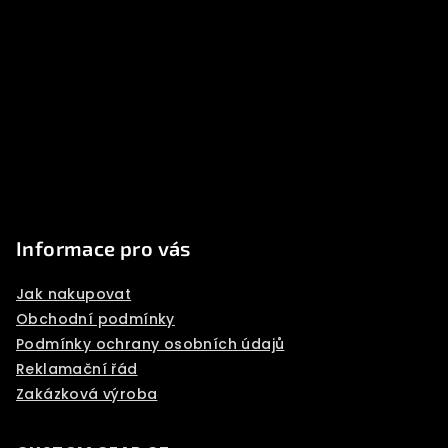
á
p
a
t
í
Informace pro vás
Jak nakupovat
Obchodní podmínky
Podmínky ochrany osobních údajů
Reklamační řád
Zakázková výroba