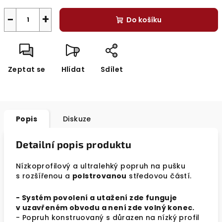
−
+
Do košíku
Zeptat se
Hlídat
Sdílet
Popis
Diskuze
Detailní popis produktu
Nízkoprofilový a ultralehký popruh na pušku
s rozšířenou a
polstrovanou
středovou částí.
- Systém povolení a utažení zde funguje
v uzavřeném obvodu a není zde volný konec.
- Popruh konstruovaný s důrazen na nízký profil