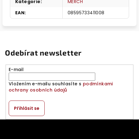
Kategorie
:
MERCH
EAN
:
08595733411008
Odebírat newsletter
E-mail
Vložením e-mailu souhlasíte s
podmínkami
ochrany osobních údajů
Přihlásit se
Z
á