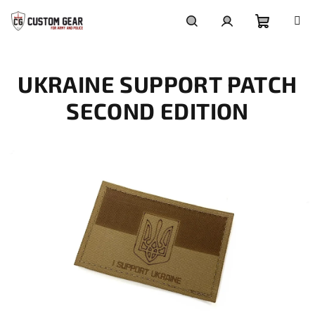
Přejít
na
obsah
Nákupn
Hledat
Přihlášení
UKRAINE SUPPORT PATCH
košík
SECOND EDITION