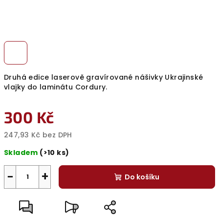
Druhá edice laserově gravírované nášivky Ukrajinské
vlajky do laminátu Cordury.
300 Kč
247,93 Kč bez DPH
Měrná
Skladem
(>10 ks)
cena:
−
+
Do košíku