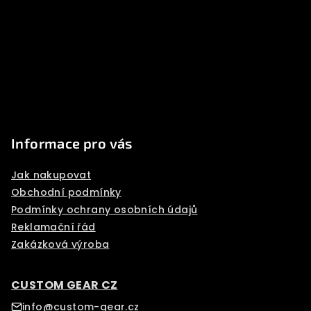
p
a
t
í
Informace pro vás
Jak nakupovat
Obchodní podmínky
Podmínky ochrany osobních údajů
Reklamační řád
Zakázková výroba
CUSTOM GEAR CZ
info@custom-gear.cz