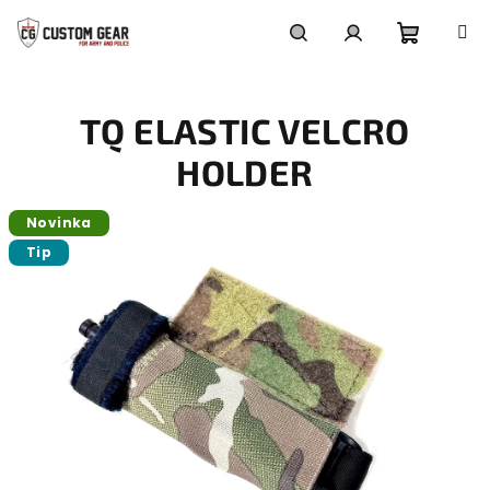
Přejít
na
obsah
Nákupn
Hledat
Přihlášení
TQ ELASTIC VELCRO
košík
HOLDER
Novinka
Tip