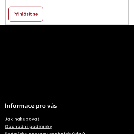
Přihlásit se
Z
á
p
a
t
í
Informace pro vás
Jak nakupovat
Obchodní podmínky
Podmínky ochrany osobních údajů