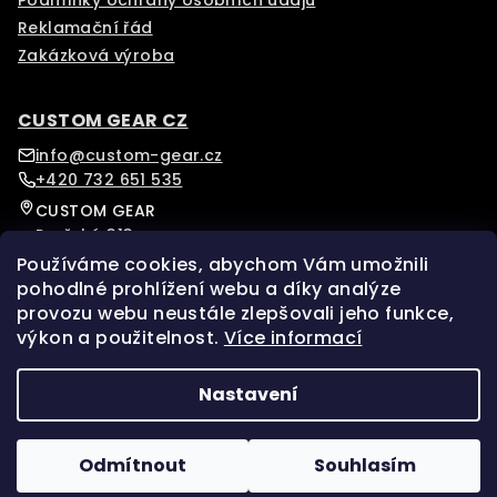
Reklamační řád
Zakázková výroba
CUSTOM GEAR CZ
info@custom-gear.cz
+420 732 651 535
CUSTOM GEAR
Pražská 313
Písek, 39701
Používáme cookies, abychom Vám umožnili
Czech Republic
pohodlné prohlížení webu a díky analýze
provozu webu neustále zlepšovali jeho funkce,
Sledujte nás na našem Instagramu pro více novinek.
výkon a použitelnost.
Více informací
Facebook
Instagram
Nastavení
Copyright 2026
custom-gear
. Všechna práva
vyhrazena.
Upravit nastavení cookies
Odmítnout
Souhlasím
Vytvořil Shoptet