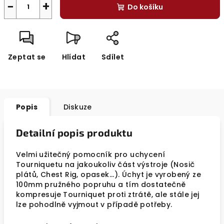
−
+
Do košíku
Zeptat se
Hlídat
Sdílet
Popis
Diskuze
Detailní popis produktu
Velmi užitečný pomocník pro uchycení
Tourniquetu na jakoukoliv část výstroje (Nosič
plátů, Chest Rig, opasek...). Úchyt je vyrobený ze
100mm pružného popruhu a tím dostatečně
kompresuje Tourniquet proti ztrátě, ale stále jej
lze pohodlně vyjmout v případě potřeby.