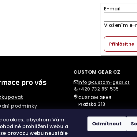
E-mail
Vložením e-
Přihlásit se
CUSTOM GEAR CZ
rmace pro vás
info@custom-gear.cz
+420 732 651 535
akupovat
CUSTOM GEAR
Pražská 313
dní podmínky
Písek, 39701
nky ochrany osobních
Czech Republic
e cookies, abychom Vám
Odmítnout
S
pohodlné prohlížení webu a
mační řád
ýze provozu webu neustále