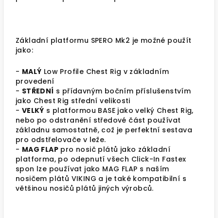
Základní platformu SPERO Mk2 je možné použít
jako:
-
MALÝ
Low Profile Chest Rig v základním
provedení
-
STŘEDNÍ
s přídavným bočním příslušenstvím
jako Chest Rig střední velikosti
-
VELKÝ
s platformou BASE jako velký Chest Rig,
nebo po odstranění středové část používat
základnu samostatně, což je perfektní sestava
pro odstřelovače v leže.
-
MAG FLAP
pro nosič plátů jako základní
platforma, po odepnutí všech Click-In Fastex
spon lze používat jako MAG FLAP s naším
nosičem plátů VIKING a je také kompatibilní s
většinou nosičů plátů jiných výrobců.