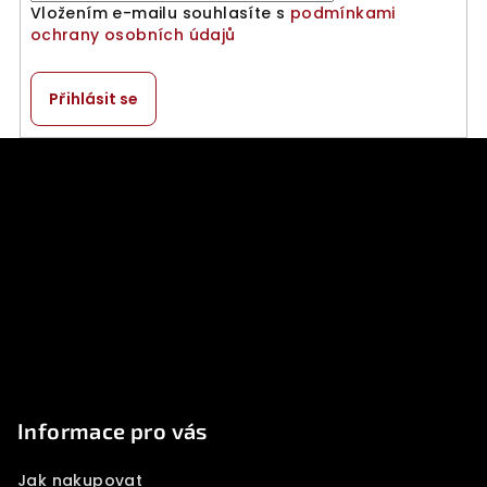
Vložením e-mailu souhlasíte s
podmínkami
ochrany osobních údajů
Přihlásit se
Z
á
p
a
t
í
Informace pro vás
Jak nakupovat