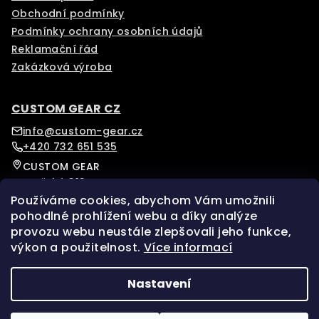
Obchodní podmínky
Podmínky ochrany osobních údajů
Reklamační řád
Zakázková výroba
CUSTOM GEAR CZ
info@custom-gear.cz
+420 732 651 535
CUSTOM GEAR
Pražská 313
Písek, 39701
Používáme cookies, abychom Vám umožnili
Czech Republic
pohodlné prohlížení webu a díky analýze
provozu webu neustále zlepšovali jeho funkce,
výkon a použitelnost.
Více informací
Sledujte nás na našem Instagramu pro více novinek.
Facebook
Instagram
Nastavení
Copyright 2026
custom-gear
. Všechna práva
vyhrazena.
Upravit nastavení cookies