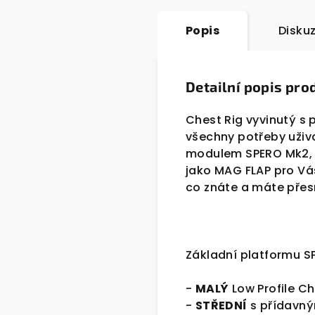
Popis
Disku
Detailní popis pro
Chest Rig vyvinutý s 
všechny potřeby uživ
modulem SPERO Mk2, kt
jako MAG FLAP pro Vá
co znáte a máte přes
Základní platformu S
-
MALÝ
Low Profile C
-
STŘEDNÍ
s přídavný