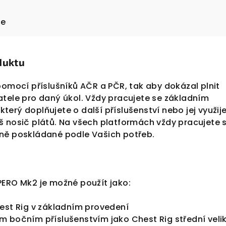
ze
duktu
pomocí příslušníků AČR a PČR, tak aby dokázal plnit
atele pro daný úkol. Vždy pracujete se základním
erý doplňujete o další příslušenství nebo jej využij
š nosič plátů. Na všech platformách vždy pracujete 
ně poskládané podle Vašich potřeb.
PERO Mk2 je možné použít jako:
hest Rig v základním provedení
m bočním příslušenstvím jako Chest Rig střední velik