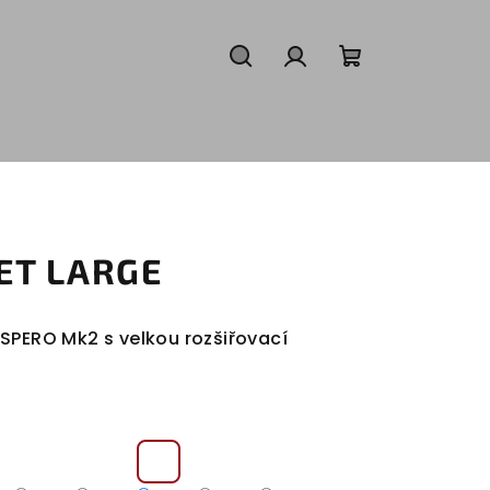
Hledat
Přihlášení
Nákupní
košík
ET LARGE
SPERO Mk2 s velkou rozšiřovací