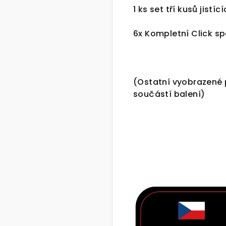
1 ks set tří kusů jistí
6x Kompletní Click s
(Ostatní vyobrazené 
součástí balení)