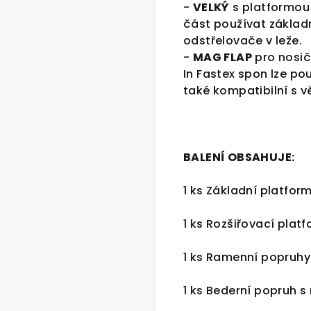
-
VELKÝ
s platformou 
část používat základ
odstřelovače v leže.
-
MAG FLAP
pro nosič
In Fastex spon lze po
také kompatibilní s v
BALENÍ OBSAHUJE:
1 ks Základní platfo
1 ks Rozšiřovací plat
1 ks Ramenní popruh
1 ks Bederní popruh s