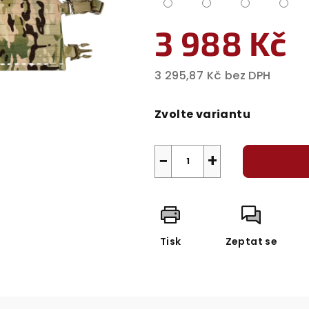
3 988 Kč
3 295,87 Kč bez DPH
Měrná
cena:
Zvolte variantu
−
+
Tisk
Zeptat se