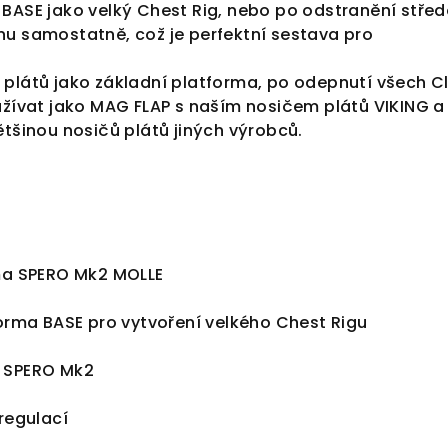
BASE jako velký Chest Rig, nebo po odstranění stře
nu samostatně, což je perfektní sestava pro
 plátů jako základní platforma, po odepnutí všech Cl
užívat jako MAG FLAP s naším nosičem plátů VIKING a 
ětšinou nosičů plátů jiných výrobců.
rma SPERO Mk2 MOLLE
forma BASE pro vytvoření velkého Chest Rigu
y SPERO Mk2
 regulací