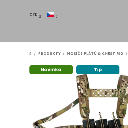
Přejít
na
CZK
obsah
/
PRODUKTY
/
NOSIČE PLÁTŮ & CHEST RIG
/
DOMŮ
Novinka
Tip