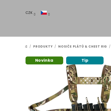
Přejít
na
CZK
obsah
/
PRODUKTY
/
NOSIČE PLÁTŮ & CHEST RIG
/
DOMŮ
Novinka
Tip