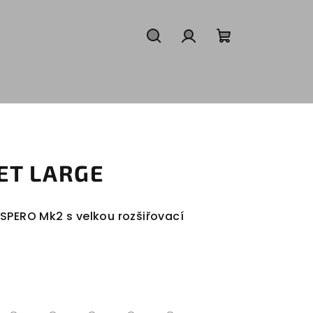
Hledat
Přihlášení
Nákupní
košík
ET LARGE
SPERO Mk2 s velkou rozšiřovací