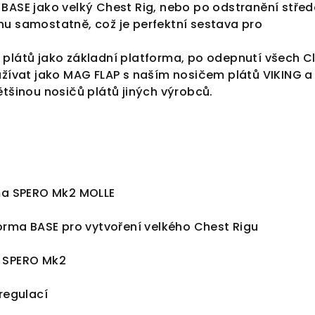
BASE jako velký Chest Rig, nebo po odstranění stře
nu samostatně, což je perfektní sestava pro
 plátů jako základní platforma, po odepnutí všech Cl
užívat jako MAG FLAP s naším nosičem plátů VIKING a 
ětšinou nosičů plátů jiných výrobců.
rma SPERO Mk2 MOLLE
forma BASE pro vytvoření velkého Chest Rigu
y SPERO Mk2
 regulací