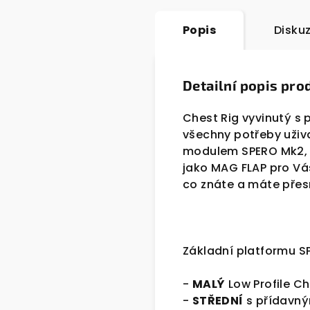
Popis
Disku
Detailní popis pro
Chest Rig vyvinutý s 
všechny potřeby uživ
modulem SPERO Mk2, kt
jako MAG FLAP pro Vá
co znáte a máte přes
Základní platformu S
-
MALÝ
Low Profile C
-
STŘEDNÍ
s přídavný