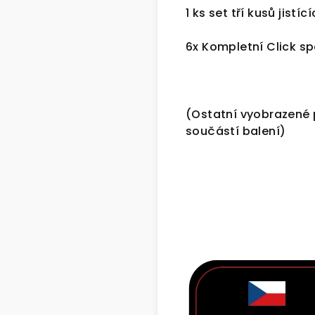
1 ks set tří kusů jistí
6x Kompletní Click s
(Ostatní vyobrazené 
součástí balení)