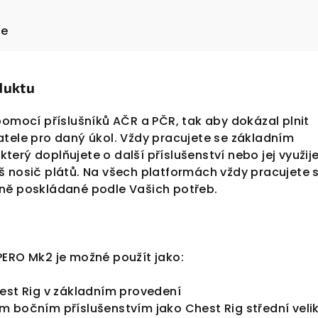
ze
duktu
pomocí příslušníků AČR a PČR, tak aby dokázal plnit
atele pro daný úkol. Vždy pracujete se základním
erý doplňujete o další příslušenství nebo jej využij
š nosič plátů. Na všech platformách vždy pracujete 
ně poskládané podle Vašich potřeb.
PERO Mk2 je možné použít jako:
hest Rig v základním provedení
m bočním příslušenstvím jako Chest Rig střední velik