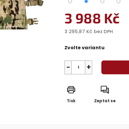
3 988 Kč
3 295,87 Kč bez DPH
Měrná
cena:
Zvolte variantu
−
+
Tisk
Zeptat se