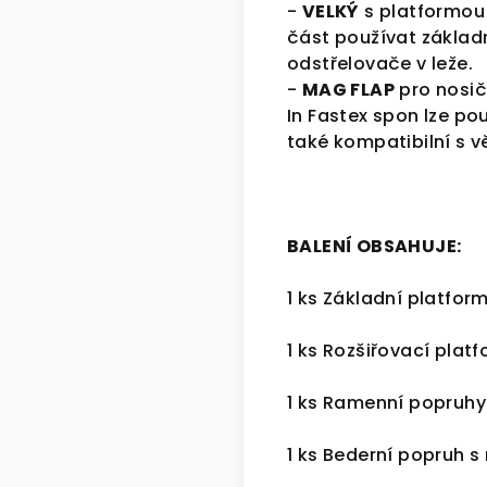
-
VELKÝ
s platformou 
část používat základ
odstřelovače v leže.
-
MAG FLAP
pro nosič
In Fastex spon lze po
také kompatibilní s v
BALENÍ OBSAHUJE:
1 ks Základní platfo
1 ks Rozšiřovací plat
1 ks Ramenní popruh
1 ks Bederní popruh s