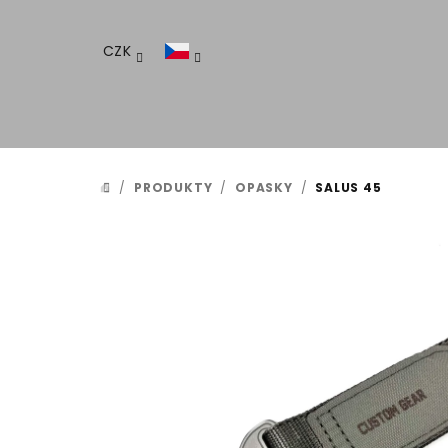
Přejít
na
CZK
obsah
/
PRODUKTY
/
OPASKY
/
SALUS 45
DOMŮ