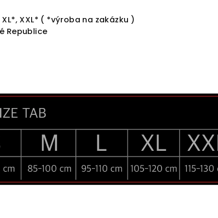
L, XL*, XXL* ( *výroba na zakázku )
é Republice