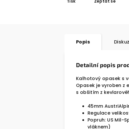
Tisk
Zeptat se
Popis
Disku
Detailní popis pro
Kalhotový opasek s v
Opasek je vyroben z 
s obšitím z kevlarové
45mm AustriAlpi
Regulace velikos
Popruh: US Mil-
vláknem)