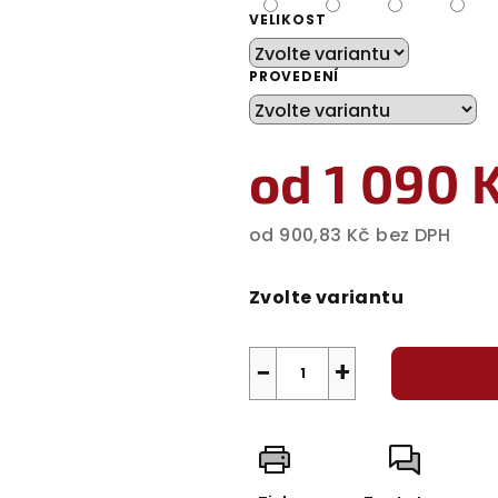
VELIKOST
PROVEDENÍ
od
1 090 
od
900,83 Kč
bez DPH
Měrná
cena:
Zvolte variantu
−
+