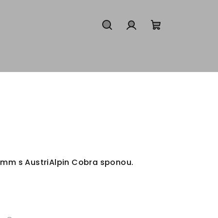
Hledat
Přihlášení
Nákupní
košík
5mm s AustriAlpin Cobra sponou.