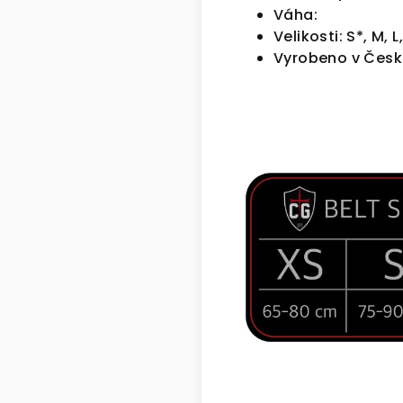
Váha:
Velikosti: S*, M, 
Vyrobeno v Česk