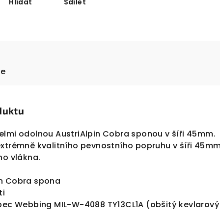
Hlídat
Sdílet
ze
duktu
elmi odolnou AustriAlpin Cobra sponou v šíři 45mm.
extrémně kvalitního pevnostního popruhu v šíři 45m
ho vlákna.
n Cobra spona
ti
Spec Webbing MIL-W-4088 TY13CL1A (obšitý kevlarov