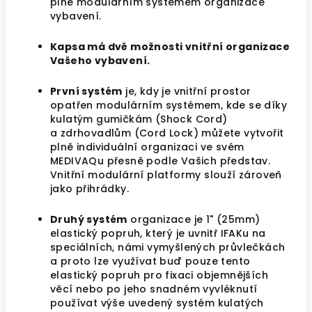
plně modulárním systémem organizace
vybavení.
Kapsa má dvě možnosti vnitřní organizace
Vašeho vybavení.
První systém
je, kdy je vnitřní prostor
opatřen modulárním systémem, kde se díky
kulatým gumičkám (Shock Cord)
a zdrhovadlům (Cord Lock) můžete vytvořit
plně individuální organizaci ve svém
MEDIVAQu přesně podle Vašich představ.
Vnitřní modulární platformy slouží zároveň
jako přihrádky.
Druhý systém
organizace je 1" (25mm)
elastický popruh, který je uvnitř IFAKu na
speciálních, námi vymyšlených průvlečkách
a proto lze využívat buď pouze tento
elastický popruh pro fixaci objemnějších
věcí nebo po jeho snadném vyvléknutí
používat výše uvedený systém kulatých