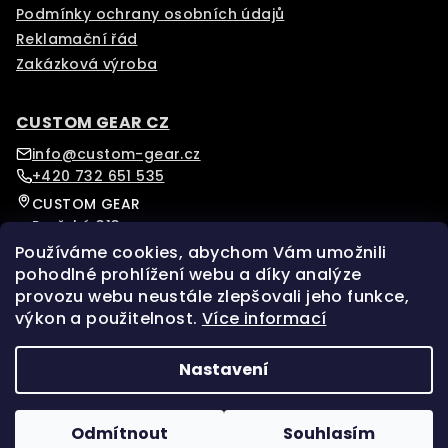
Podmínky ochrany osobních údajů
Reklamační řád
Zakázková výroba
CUSTOM GEAR CZ
info@custom-gear.cz
+420 732 651 535
CUSTOM GEAR
Pražská 313
Písek, 39701
Používáme cookies, abychom Vám umožnili
Czech Republic
pohodlné prohlížení webu a díky analýze
provozu webu neustále zlepšovali jeho funkce,
Sledujte nás na našem Instagramu pro více novinek.
výkon a použitelnost.
Více informací
Facebook
Instagram
Nastavení
Copyright 2026
custom-gear
. Všechna práva
vyhrazena.
Upravit nastavení cookies
Odmítnout
Souhlasím