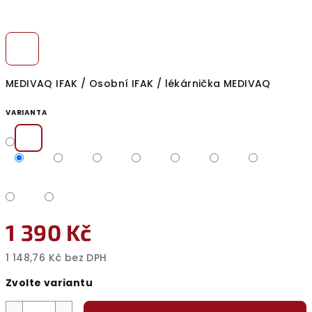
MEDIVAQ IFAK / Osobní IFAK / lékárnička MEDIVAQ
VARIANTA
1 390 Kč
1 148,76 Kč bez DPH
Měrná
Zvolte variantu
cena: