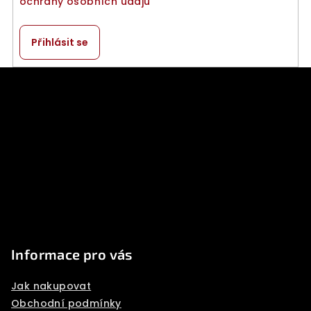
ochrany osobních údajů
Přihlásit se
Z
á
p
a
t
í
Informace pro vás
Jak nakupovat
Obchodní podmínky