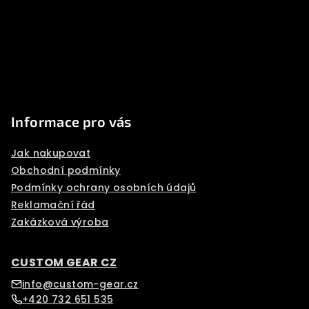
a
t
í
Informace pro vás
Jak nakupovat
Obchodní podmínky
Podmínky ochrany osobních údajů
Reklamační řád
Zakázková výroba
CUSTOM GEAR CZ
info@custom-gear.cz
+420 732 651 535