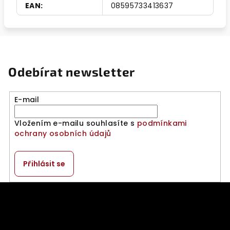
EAN
:
08595733413637
Odebírat newsletter
E-mail
Vložením e-mailu souhlasíte s
podmínkami
ochrany osobních údajů
Přihlásit se
Z
á
p