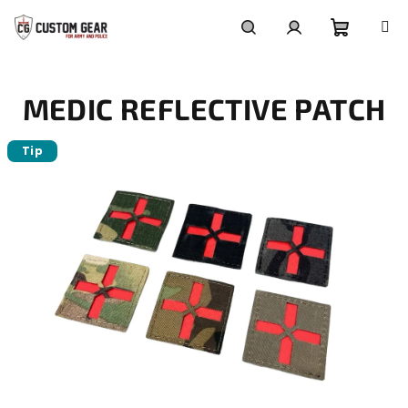
Přejít
na
obsah
Nákupn
Hledat
Přihlášení
MEDIC REFLECTIVE PATCH
košík
Tip