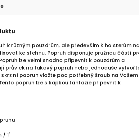
ze
duktu
ruh k různým pouzdrům, ale především k holsterům n
é fixovat ke stehnu. Popruh disponuje pružnou částí p
. Popruh lze velmi snadno připevnit k pouzdrům a
jí průvlek na takový popruh nebo jednoduše vytvořt
 skrz ní popruh vložte pod potřebný šroub na Vašem
ento popruh lze s kapkou fantazie připevnit k
opruhu
 / 1"