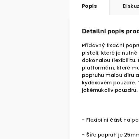
Popis
Disku
Detailní popis pro
Přídavný fixační pop
pistoli, které je nutn
dokonalou flexibilitu
platformám, které ma
popruhu malou díru a
kydexovém pouzdře. T
jakémukoliv pouzdru.
- Flexibilní část na p
- Šíře popruh je 25mm