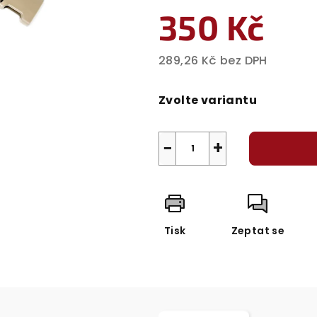
350 Kč
289,26 Kč bez DPH
Měrná
cena:
Zvolte variantu
−
+
Tisk
Zeptat se