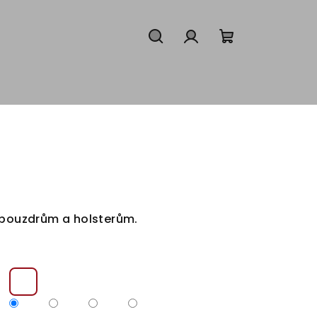
Hledat
Přihlášení
Nákupní
košík
k pouzdrům a holsterům.