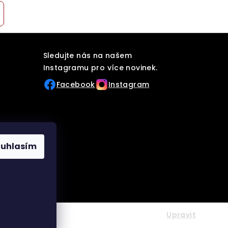
Sledujte nás na našem
Instagramu pro více novinek.
Facebook
Instagram
ouhlasím
6
custom-gear
. Všechna práva vyhrazena.
Upravit
ies