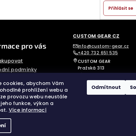
Přihlásit se
CUSTOM GEAR CZ
rmace pro vás
info@custom-gear.cz
+420 732 651 535
akupovat
CUSTOM GEAR
Pražská 313
dní podmínky
Písek, 39701
nky ochrany osobních
Czech Republic
e cookies, abychom Vám
Odmítnout
S
pohodlné prohlížení webu a
mační řád
ýze provozu webu neustále
ková výroba
 jeho funkce, výkon a
ost.
Více informací
ní
Copyright 202
nastavení cook