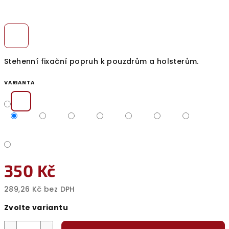
Stehenní fixační popruh k pouzdrům a holsterům.
VARIANTA
350 Kč
289,26 Kč bez DPH
Měrná
Zvolte variantu
cena: