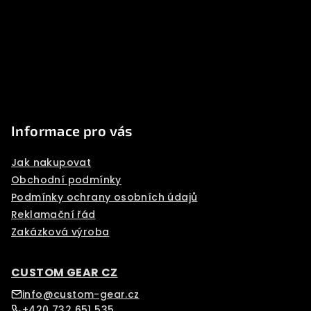
a
t
í
Informace pro vás
Jak nakupovat
Obchodní podmínky
Podmínky ochrany osobních údajů
Reklamační řád
Zakázková výroba
CUSTOM GEAR CZ
info@custom-gear.cz
+420 732 651 535