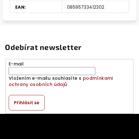
EAN
:
08595733412302
Odebírat newsletter
E-mail
Vložením e-mailu souhlasíte s
podmínkami
ochrany osobních údajů
Přihlásit se
Z
á
p