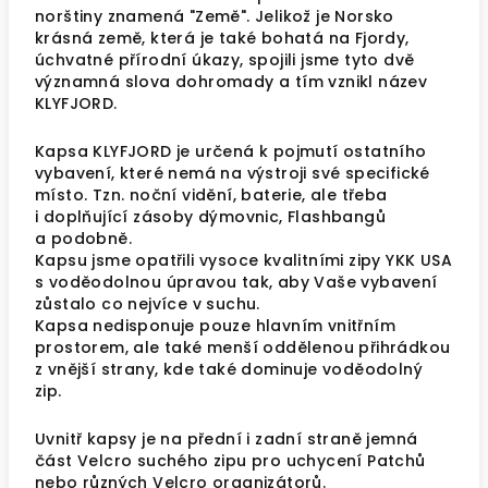
norštiny znamená "Země". Jelikož je Norsko
krásná země, která je také bohatá na Fjordy,
úchvatné přírodní úkazy, spojili jsme tyto dvě
významná slova dohromady a tím vznikl název
KLYFJORD.
Kapsa KLYFJORD je určená k pojmutí ostatního
vybavení, které nemá na výstroji své specifické
místo. Tzn. noční vidění, baterie, ale třeba
i doplňující zásoby dýmovnic, Flashbangů
a podobně.
Kapsu jsme opatřili vysoce kvalitními zipy YKK USA
s voděodolnou úpravou tak, aby Vaše vybavení
zůstalo co nejvíce v suchu.
Kapsa nedisponuje pouze hlavním vnitřním
prostorem, ale také menší oddělenou přihrádkou
z vnější strany, kde také dominuje voděodolný
zip.
Uvnitř kapsy je na přední i zadní straně jemná
část Velcro suchého zipu pro uchycení Patchů
nebo různých Velcro organizátorů.