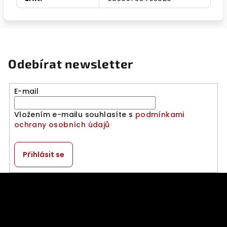
Odebírat newsletter
E-mail
Vložením e-mailu souhlasíte s
podmínkami
ochrany osobních údajů
Přihlásit se
Z
á
p
a