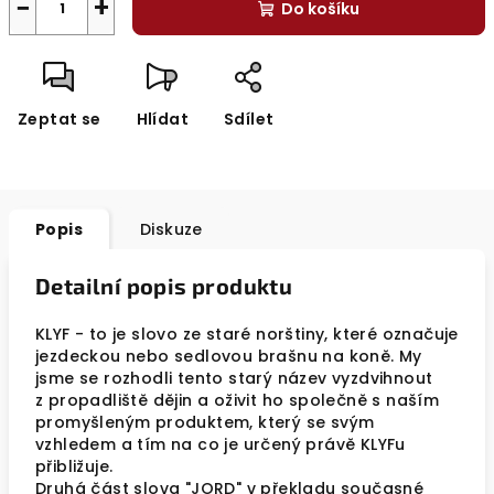
−
+
Do košíku
Zeptat se
Hlídat
Sdílet
Popis
Diskuze
Detailní popis produktu
KLYF - to je slovo ze staré norštiny, které označuje
jezdeckou nebo sedlovou brašnu na koně. My
jsme se rozhodli tento starý název vyzdvihnout
z propadliště dějin a oživit ho společně s naším
promyšleným produktem, který se svým
vzhledem a tím na co je určený právě KLYFu
přibližuje.
Druhá část slova "JORD" v překladu současné