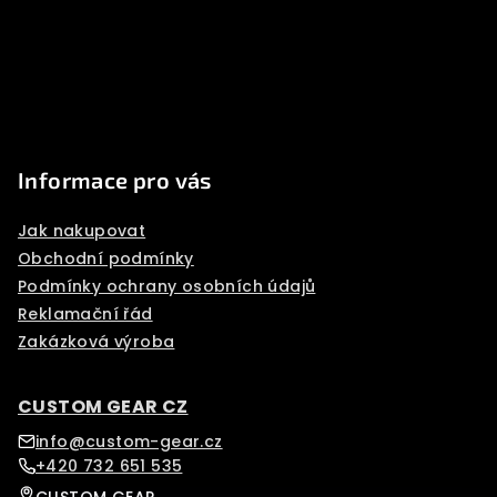
t
í
Informace pro vás
Jak nakupovat
Obchodní podmínky
Podmínky ochrany osobních údajů
Reklamační řád
Zakázková výroba
CUSTOM GEAR CZ
info@custom-gear.cz
+420 732 651 535
CUSTOM GEAR