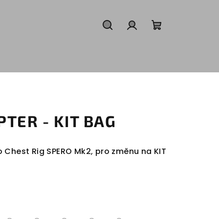
Hledat
Přihlášení
Nákupní
košík
PTER - KIT BAG
 Chest Rig SPERO Mk2, pro změnu na KIT