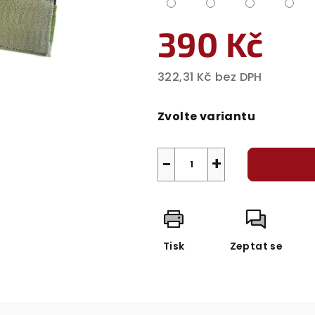
390 Kč
322,31 Kč bez DPH
Měrná
cena:
Zvolte variantu
−
+
Tisk
Zeptat se