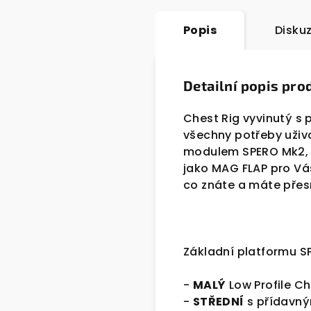
Popis
Disku
Detailní popis pro
Chest Rig vyvinutý s 
všechny potřeby uživ
modulem SPERO Mk2, kt
jako MAG FLAP pro Vá
co znáte a máte přes
Základní platformu S
-
MALÝ
Low Profile C
-
STŘEDNÍ
s přídavný