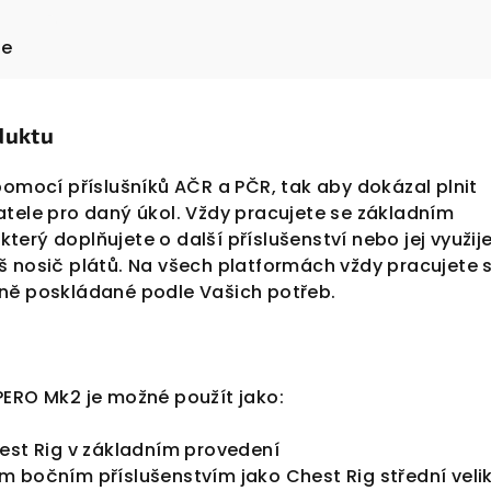
ze
duktu
pomocí příslušníků AČR a PČR, tak aby dokázal plnit
atele pro daný úkol. Vždy pracujete se základním
erý doplňujete o další příslušenství nebo jej využij
š nosič plátů. Na všech platformách vždy pracujete 
ně poskládané podle Vašich potřeb.
PERO Mk2 je možné použít jako:
hest Rig v základním provedení
m bočním příslušenstvím jako Chest Rig střední velik