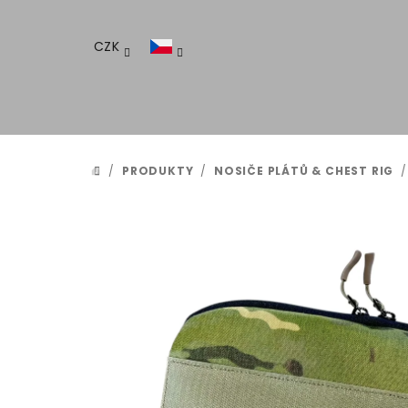
Přejít
na
CZK
obsah
/
PRODUKTY
/
NOSIČE PLÁTŮ & CHEST RIG
/
DOMŮ