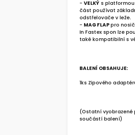
-
VELKÝ
s platformou 
část používat základ
odstřelovače v leže.
-
MAG FLAP
pro nosič
In Fastex spon lze po
také kompatibilní s v
BALENÍ OBSAHUJE:
1ks Zipového adaptér
(Ostatní vyobrazené 
součástí balení)