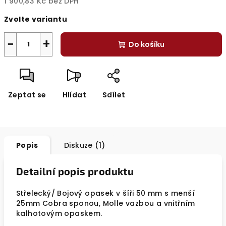
1 900,83 Kč bez DPH
Měrná
Zvolte variantu
cena:
−
+
Do košíku
Zeptat se
Hlídat
Sdílet
Popis
Diskuze (1)
Detailní popis produktu
Střelecký/ Bojový opasek v šíři 50 mm s menší
25mm Cobra sponou, Molle vazbou a vnitřním
kalhotovým opaskem.