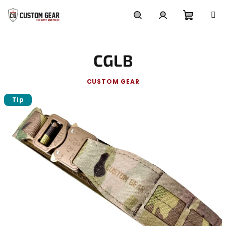
Přejít
na
obsah
Nákupn
Hledat
Přihlášení
CGLB
košík
CUSTOM GEAR
Tip