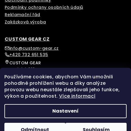
Podmínky ochrany osobních údajů
Reklamační řád
Zakázková výroba
CUSTOM GEAR CZ
info@custom-gear.cz
+420 732 651 535
CUSTOM GEAR
Pražská 313
Písek, 39701
Používáme cookies, abychom Vám umožnili
Czech Republic
pohodlné prohlížení webu a díky analýze
provozu webu neustále zlepšovali jeho funkce,
výkon a použitelnost.
Více informací
Sledujte nás na našem Instagramu pro více novinek.
Facebook
Instagram
Nastavení
Copyright 2026
custom-gear
. Všechna práva
vyhrazena.
Upravit nastavení cookies
Odmítnout
Souhlasím