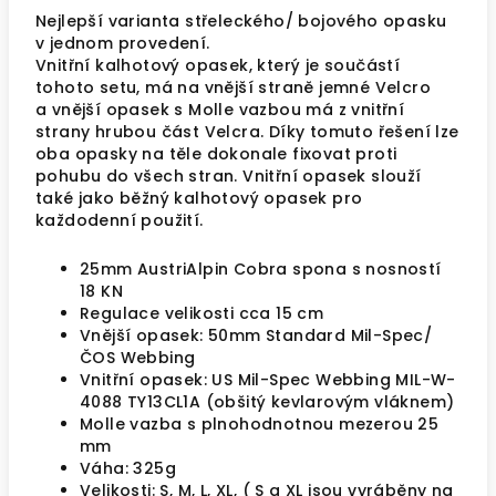
Nejlepší varianta střeleckého/ bojového opasku
v jednom provedení.
Vnitřní kalhotový opasek, který je součástí
tohoto setu, má na vnější straně jemné Velcro
a vnější opasek s Molle vazbou má z vnitřní
strany hrubou část Velcra. Díky tomuto řešení lze
oba opasky na těle dokonale fixovat proti
pohubu do všech stran. Vnitřní opasek slouží
také jako běžný kalhotový opasek pro
každodenní použití.
25mm AustriAlpin Cobra spona s nosností
18 KN
Regulace velikosti cca 15 cm
Vnější opasek: 50mm Standard Mil-Spec/
ČOS Webbing
Vnitřní opasek: US Mil-Spec Webbing MIL-W-
4088 TY13CL1A (obšitý kevlarovým vláknem)
Molle vazba s plnohodnotnou mezerou 25
mm
Váha: 325g
Velikosti: S, M, L, XL, ( S a XL jsou vyráběny na