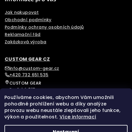
Jak nakupovat
Obchodní podmínky
Podmínky ochrany osobních údajů
Reklamační řád
Zakázková výroba
CUSTOM GEAR CZ
info@custom-gear.cz
+420 732 651 535
CUSTOM GEAR
Pražská 313
Písek, 39701
Používáme cookies, abychom Vám umožnili
Czech Republic
pohodlné prohlížení webu a díky analýze
provozu webu neustále zlepšovali jeho funkce,
Sledujte nás na našem Instagramu pro více novinek.
výkon a použitelnost.
Více informací
Facebook
Instagram
Nastavení