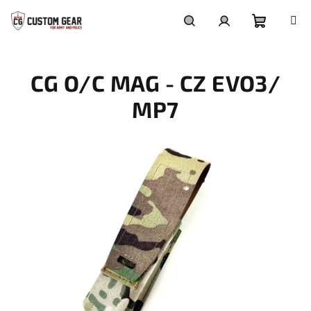
Přejít
na
obsah
Nákupn
Hledat
Přihlášení
CG O/C MAG - CZ EVO3/
košík
MP7