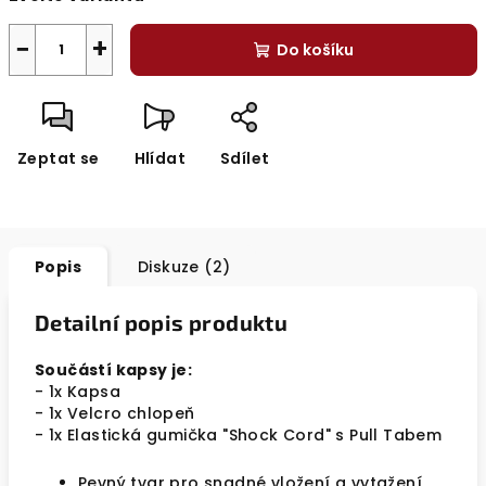
−
+
Do košíku
Zeptat se
Hlídat
Sdílet
Popis
Diskuze (2)
Detailní popis produktu
Součástí kapsy je:
- 1x Kapsa
- 1x Velcro chlopeň
- 1x Elastická gumička "Shock Cord" s Pull Tabem
Pevný tvar pro snadné vložení a vytažení