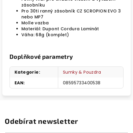
zásobníku
Pro 30ti ranný zásobník CZ SCROPION EVO 3
nebo MP7
Molle vazba
Materiál: Dupont Cordura Laminát
Váha: 68g (komplet)
Doplňkové parametry
Kategorie
:
Sumky & Pouzdra
EAN
:
08595733400538
Odebírat newsletter