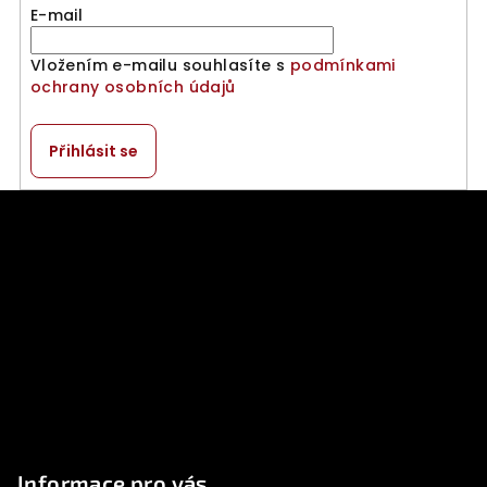
E-mail
Vložením e-mailu souhlasíte s
podmínkami
ochrany osobních údajů
Přihlásit se
Z
á
p
a
t
í
Informace pro vás