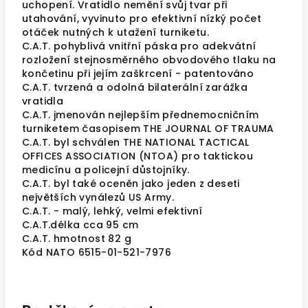
uchopení. Vratidlo nemění svůj tvar při
utahování, vyvinuto pro efektivní nízký počet
otáček nutných k utažení turniketu.
C.A.T. pohyblivá vnitřní páska pro adekvátní
rozložení stejnosměrného obvodového tlaku na
končetinu při jejím zaškrcení - patentováno
C.A.T. tvrzená a odolná bilaterální zarážka
vratidla
C.A.T. jmenován nejlepším přednemocničním
turniketem časopisem THE JOURNAL OF TRAUMA
C.A.T. byl schválen THE NATIONAL TACTICAL
OFFICES ASSOCIATION (NTOA) pro taktickou
medicínu a policejní důstojníky.
C.A.T. byl také oceněn jako jeden z deseti
největších vynálezů US Army.
C.A.T. - malý, lehký, velmi efektivní
C.A.T.délka cca 95 cm
C.A.T. hmotnost 82 g
Kód NATO 6515-01-521-7976