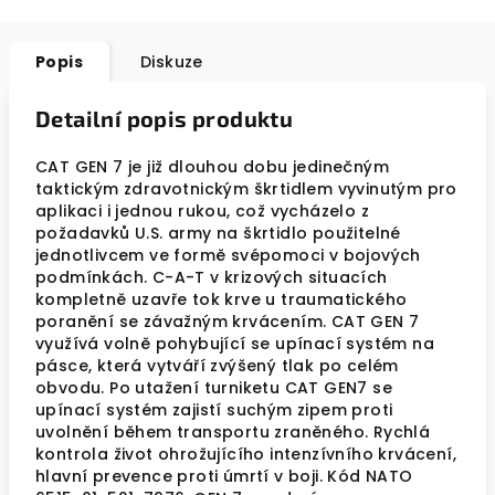
Popis
Diskuze
Detailní popis produktu
CAT GEN 7 je již dlouhou dobu jedinečným
taktickým zdravotnickým škrtidlem vyvinutým pro
aplikaci i jednou rukou, což vycházelo z
požadavků U.S. army na škrtidlo použitelné
jednotlivcem ve formě svépomoci v bojových
podmínkách. C-A-T v krizových situacích
kompletně uzavře tok krve u traumatického
poranění se závažným krvácením. CAT GEN 7
využívá volně pohybující se upínací systém na
pásce, která vytváří zvýšený tlak po celém
obvodu. Po utažení turniketu CAT GEN7 se
upínací systém zajistí suchým zipem proti
uvolnění během transportu zraněného. Rychlá
kontrola život ohrožujícího intenzívního krvácení,
hlavní prevence proti úmrtí v boji. Kód NATO