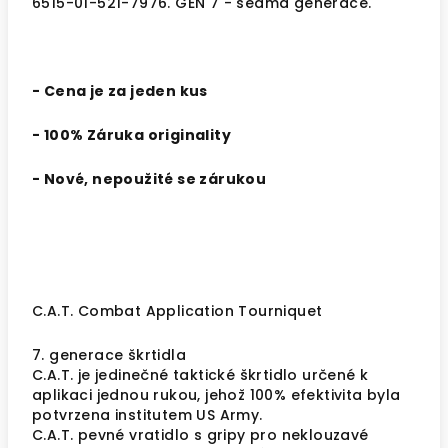
6515-01-521-7976. GEN 7 - sedmá generace.
- Cena je za jeden kus
- 100% Záruka originality
- Nové, nepoužité se zárukou
C.A.T. Combat Application Tourniquet
7. generace škrtidla
C.A.T. je jedinečné taktické škrtidlo určené k
aplikaci jednou rukou, jehož 100% efektivita byla
potvrzena institutem US Army.
C.A.T. pevné vratidlo s gripy pro neklouzavé