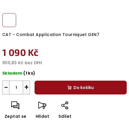
CAT - Combat Application Tourniquet GEN7
1 090 Kč
900,83 Kč bez DPH
Měrná
Skladem
(1 ks)
cena:
−
+
Do košíku
Zeptat se
Hlídat
Sdílet