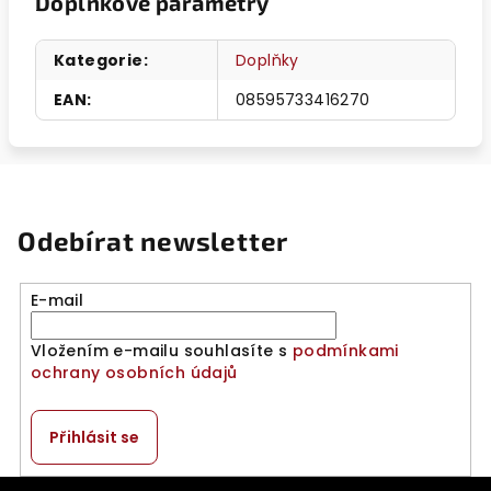
Doplňkové parametry
Kategorie
:
Doplňky
EAN
:
08595733416270
Odebírat newsletter
E-mail
Vložením e-mailu souhlasíte s
podmínkami
ochrany osobních údajů
Přihlásit se
Z