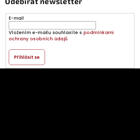
Odebírat newsletter
E-mail
Vložením e-mailu souhlasíte s
podmínkami
ochrany osobních údajů
Přihlásit se
Z
á
p
a
t
í