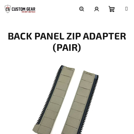
Přejít
na
obsah
Nákupn
Hledat
Přihlášení
BACK PANEL ZIP ADAPTER
košík
(PAIR)