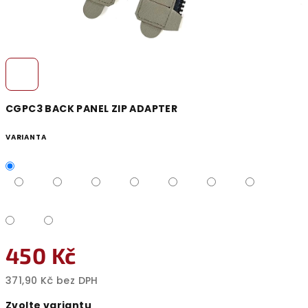
CGPC3 BACK PANEL ZIP ADAPTER
VARIANTA
450 Kč
371,90 Kč bez DPH
Měrná
Zvolte variantu
cena: