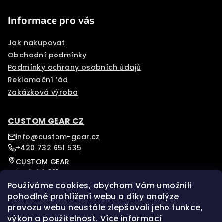
Informace pro vás
Jak nakupovat
Obchodní podmínky
Podmínky ochrany osobních údajů
Reklamační řád
Zakázková výroba
CUSTOM GEAR CZ
info@custom-gear.cz
+420 732 651 535
CUSTOM GEAR
Pražská 313
Písek, 39701
Používáme cookies, abychom Vám umožnili
Czech Republic
pohodlné prohlížení webu a díky analýze
provozu webu neustále zlepšovali jeho funkce,
Sledujte nás na našem Instagramu pro více novinek.
výkon a použitelnost.
Více informací