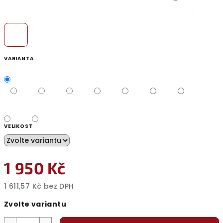
VARIANTA
VELIKOST
1 950 Kč
1 611,57 Kč bez DPH
Měrná
Zvolte variantu
cena: