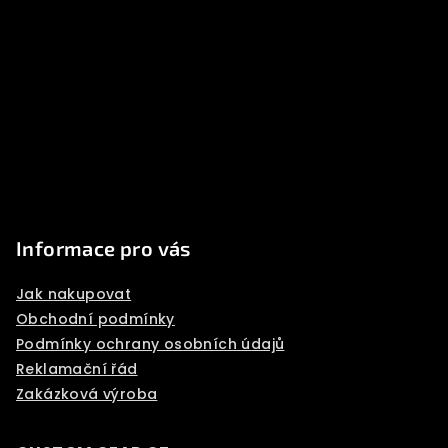
o
o
t
e
r
Informace pro vás
Jak nakupovat
Obchodní podmínky
Podmínky ochrany osobních údajů
Reklamační řád
Zakázková výroba