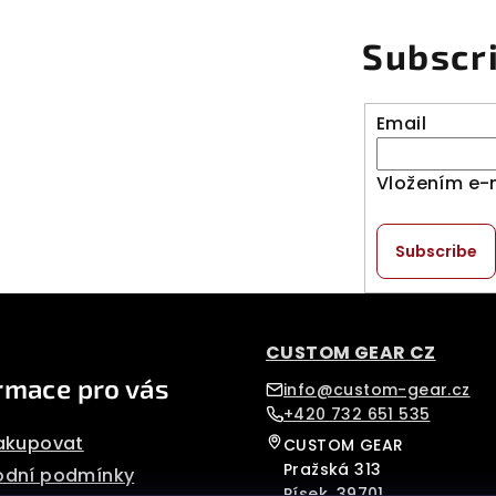
Subscr
Email
Vložením e-
Subscribe
CUSTOM GEAR CZ
rmace pro vás
info@custom-gear.cz
+420 732 651 535
akupovat
CUSTOM GEAR
Pražská 313
dní podmínky
Písek, 39701