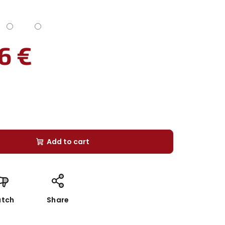
6 €
Add to cart
tch
Share