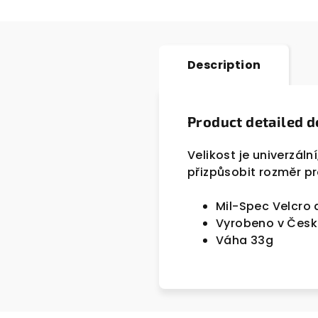
Description
Product detailed d
Velikost je univerzáln
přizpůsobit rozměr p
Mil-Spec Velcro 
Vyrobeno v Česk
Váha 33g