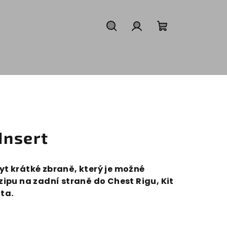
Search
Login
Shopping
cart
Insert
chyt krátké zbraně, který je možné
ipu na zadní straně do Chest Rigu, Kit
ta.