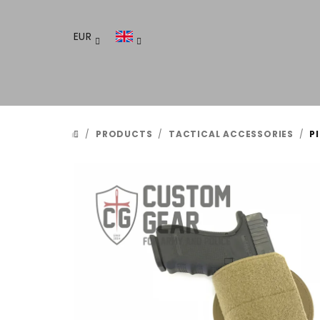
Skip
to
EUR
content
/
PRODUCTS
/
TACTICAL ACCESSORIES
/
P
HOME