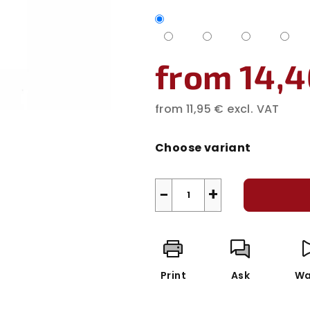
from
14,4
from
11,95 €
excl. VAT
Measure
price:
Choose variant
−
+
Print
Ask
Wa