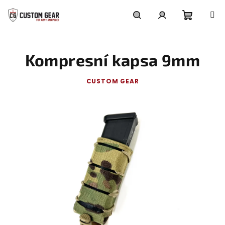
Skip
to
content
Shoppi
Search
Login
Kompresní kapsa 9mm
cart
CUSTOM GEAR