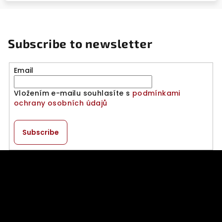
Subscribe to newsletter
Email
Vložením e-mailu souhlasíte s
podmínkami
ochrany osobních údajů
Subscribe
F
o
o
t
e