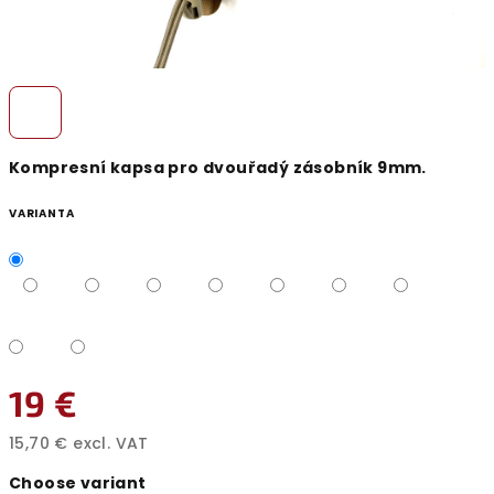
Kompresní kapsa pro dvouřadý zásobník 9mm.
VARIANTA
19 €
15,70 € excl. VAT
Measure
Choose variant
price: