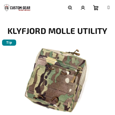
Skip
to
content
Shoppi
Search
Login
KLYFJORD MOLLE UTILITY
cart
Tip