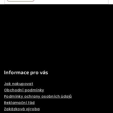
F
o
o
t
e
r
Informace pro vás
Jak nakupovat
Obchodní podmínky
Podmínky ochrany osobních údajů
Reklamační řád
Zakázková výroba