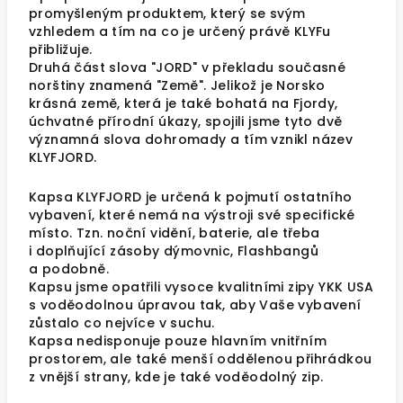
promyšleným produktem, který se svým
vzhledem a tím na co je určený právě KLYFu
přibližuje.
Druhá část slova "JORD" v překladu současné
norštiny znamená "Země". Jelikož je Norsko
krásná země, která je také bohatá na Fjordy,
úchvatné přírodní úkazy, spojili jsme tyto dvě
významná slova dohromady a tím vznikl název
KLYFJORD.
Kapsa KLYFJORD je určená k pojmutí ostatního
vybavení, které nemá na výstroji své specifické
místo. Tzn. noční vidění, baterie, ale třeba
i doplňující zásoby dýmovnic, Flashbangů
a podobně.
Kapsu jsme opatřili vysoce kvalitními zipy YKK USA
s voděodolnou úpravou tak, aby Vaše vybavení
zůstalo co nejvíce v suchu.
Kapsa nedisponuje pouze hlavním vnitřním
prostorem, ale také menší oddělenou přihrádkou
z vnější strany, kde je také voděodolný zip.