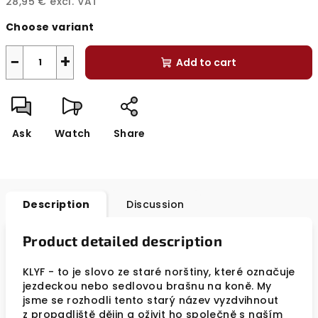
28,95 € excl. VAT
Measure
Choose variant
price:
−
+
Add to cart
Ask
Watch
Share
Description
Discussion
Product detailed description
KLYF - to je slovo ze staré norštiny, které označuje
jezdeckou nebo sedlovou brašnu na koně. My
jsme se rozhodli tento starý název vyzdvihnout
z propadliště dějin a oživit ho společně s naším