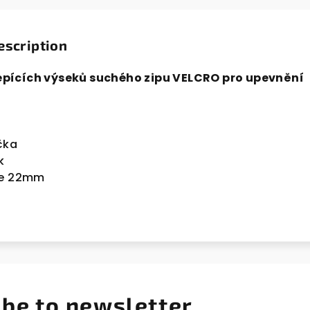
escription
pících výseků suchého zipu VELCRO pro upevnění
čka
k
je 22mm
ibe to newsletter