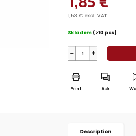
1,85 €
1,53 € excl. VAT
Measure
price:
Skladem
(>10 pcs)
−
+
Print
Ask
Wa
Description