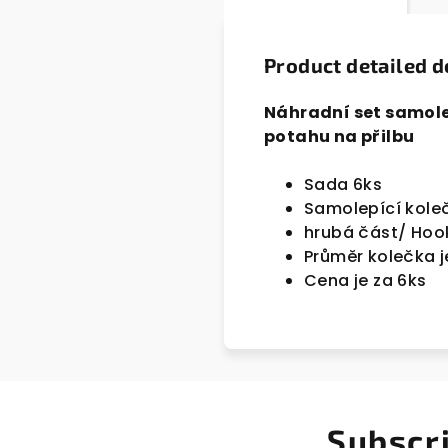
Product detailed d
Náhradní set samole
potahu na přilbu
Sada 6ks
Samolepící kole
hrubá část/ Hoo
Průměr kolečka 
Cena je za 6ks
Subscr