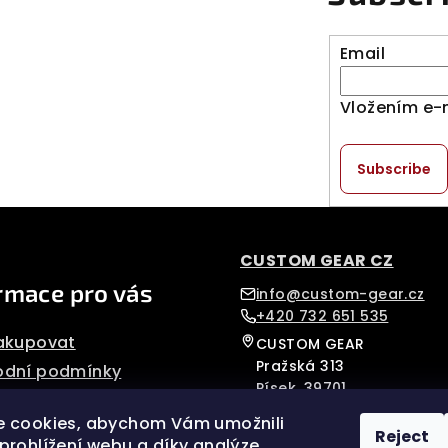
Email
Vložením e-
Subscribe
CUSTOM GEAR CZ
rmace pro vás
info@custom-gear.cz
+420 732 651 535
akupovat
CUSTOM GEAR
Pražská 313
dní podmínky
Písek, 39701
nky ochrany osobních
Czech Republic
 cookies, abychom Vám umožnili
Reject
prohlížení webu a díky analýze