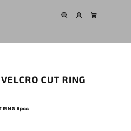
Search
Login
Shopping
cart
 VELCRO CUT RING
T RING 6pcs