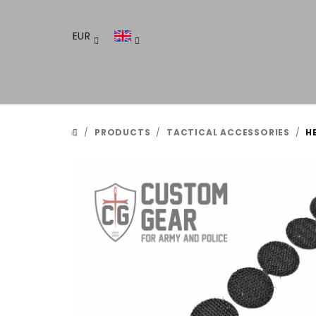
Skip
to
EUR
content
/
PRODUCTS
/
TACTICAL ACCESSORIES
/
H
HOME