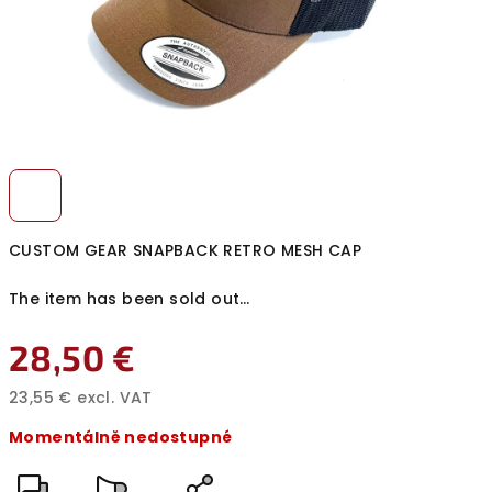
CUSTOM GEAR SNAPBACK RETRO MESH CAP
The item has been sold out…
28,50 €
23,55 € excl. VAT
Measure
Momentálně nedostupné
price: