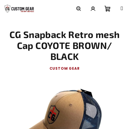
Skip
to
content
Shoppi
Search
Login
CG Snapback Retro mesh
cart
Cap COYOTE BROWN/
BLACK
CUSTOM GEAR