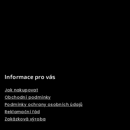
F
o
o
t
e
r
Informace pro vás
Jak nakupovat
Obchodní podmínky
Podmínky ochrany osobních údajů
Reklamační řád
Zakázková výroba