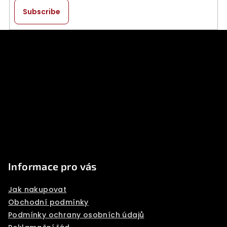
Subscribe
F
o
o
t
e
r
Informace pro vás
Jak nakupovat
Obchodní podmínky
Podmínky ochrany osobních údajů