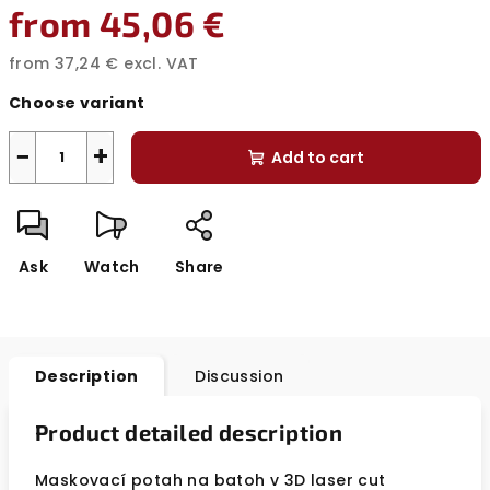
from
45,06 €
from
37,24 €
excl. VAT
Measure
Choose variant
price:
−
+
Add to cart
Ask
Watch
Share
Description
Discussion
Product detailed description
Maskovací potah na batoh v 3D laser cut