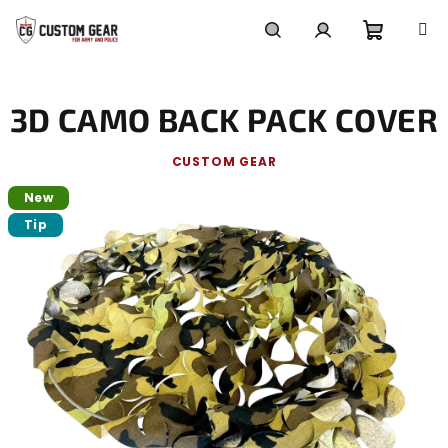
Skip
to
content
Shoppi
Search
Login
3D CAMO BACK PACK COVER
cart
CUSTOM GEAR
New
Tip